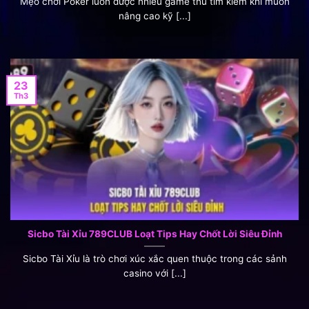
Mẹo chơi Poker luôn được nhiều game thủ tìm kiếm khi muốn
nâng cao kỹ [...]
23
Th3
Sicbo Tài Xỉu 789CLUB Loạt Tips Hay Chốt Lời Siêu Đỉnh
Sicbo Tài Xỉu là trò chơi xúc xắc quen thuộc trong các sảnh
casino với [...]