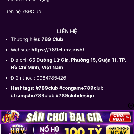
Liên hệ 789Club
LIÊN HỆ
Thương hiệu:
789 Club
Website:
https://789clubz.irish/
Địa chỉ:
65 Đường Lữ Gia, Phường 15, Quận 11, TP.
Hồ Chí Minh, Việt Nam
Điện thoại:
0984785426
Hashtags: #789club #congame789club
#trangchu789club #789clubdesign
Copyright 2026 ©
789club