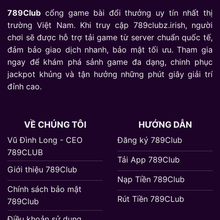
789Club
cổng game bài đổi thưởng uy tín nhất thị
trường Việt Nam. Khi truy cập 789clubz.irish, người
chơi sẽ được hỗ trợ tải game từ server chuẩn quốc tế,
đảm bảo giao dịch nhanh, bảo mật tối ưu. Tham gia
ngay để khám phá sảnh game đa dạng, chinh phục
jackpot khủng và tận hưởng những phút giây giải trí
đỉnh cao.
VỀ CHÚNG TÔI
HƯỚNG DẪN
Vũ Đình Long - CEO
Đăng ký 789Club
789CLUB
Tải App 789Club
Giới thiệu 789Club
Nạp Tiền 789Club
Chính sách bảo mật
Rút Tiền 789CLub
789Club
Điều khoản sử dụng