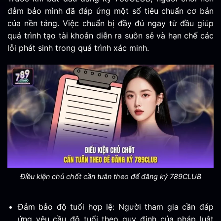
đảm bảo mình đã đáp ứng một số tiêu chuẩn cơ bản
của nền tảng. Việc chuẩn bị đầy đủ ngay từ đầu giúp
quá trình tạo tài khoản diễn ra suôn sẻ và hạn chế các
lỗi phát sinh trong quá trình xác minh.
Điều kiện chủ chốt cần tuân theo để đăng ký 789CLUB
Đảm bảo độ tuổi hợp lệ: Người tham gia cần đáp
ứng yêu cầu độ tuổi theo quy định của pháp luật