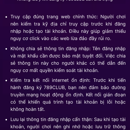
Truy cập đúng trang web chính thức: Người chơi
nên kiểm tra kỹ địa chỉ truy cập trước khi đăng
nhập hoặc tạo tài khoản. Điều này giúp giảm thiểu
nguy cơ click vào các web lừa đảo đầy rủi ro.
Không chia sẻ thông tin đăng nhập: Tên đăng nhập
và mật khẩu cần được bảo mật tuyệt đối. Việc chia
sẻ thông tin này cho người khác có thể dẫn đến
nguy cơ mất quyền kiểm soát tài khoản.
Kiểm tra kết nối internet ổn định: Trước khi tiến
hành đăng ký 789CLUB, bạn nên đảm bảo đường
truyền mạng hoạt động ổn định. Kết nối gián đoạn
có thể khiến quá trình tạo tài khoản bị lỗi hoặc
không hoàn tất.
Lưu lại thông tin đăng nhập cẩn thận: Sau khi tạo tài
khoản, người chơi nên ghi nhớ hoặc lưu trữ thông