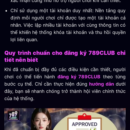
xác nhận cũng như hỗ trợ người chơi khi cần thiết.
Chỉ sử dụng một tài khoản duy nhất: Nền tảng quy
định mỗi người chơi chỉ được tạo một tài khoản cá
nhân. Việc lập nhiều tài khoản với cùng thông tin có
thể khiến hệ thống khóa tài khoản và thu hồi quyền
lợi liên quan.
Quy trình chuẩn cho đăng ký 789CLUB chi
tiết nên biết
Khi đã chuẩn bị đầy đủ các điều kiện cần thiết, người
chơi có thể tiến hành
đăng ký 789CLUB
theo từng
bước cụ thể. Chỉ cần thực hiện đúng
hướng dẫn
dưới
đây, bạn sẽ nhanh chóng trở thành hội viên chính thức
của hệ thống.