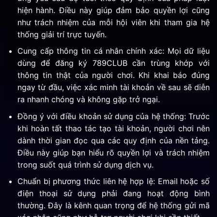
hiện hành. Điều này giúp đảm bảo quyền lợi cũng
như trách nhiệm của mỗi hội viên khi tham gia hệ
thống giải trí trực tuyến.
Cung cấp thông tin cá nhân chính xác: Mọi dữ liệu
dùng để đăng ký 789CLUB cần trùng khớp với
thông tin thật của người chơi. Khi khai báo đúng
ngay từ đầu, việc xác minh tài khoản về sau sẽ diễn
ra nhanh chóng và không gặp trở ngại.
Đồng ý với điều khoản sử dụng của hệ thống: Trước
khi hoàn tất thao tác tạo tài khoản, người chơi nên
dành thời gian đọc qua các quy định của nền tảng.
Điều này giúp bạn hiểu rõ quyền lợi và trách nhiệm
trong suốt quá trình sử dụng dịch vụ.
Chuẩn bị phương thức liên hệ hợp lệ: Email hoặc số
điện thoại sử dụng phải đang hoạt động bình
thường. Đây là kênh quan trọng để hệ thống gửi mã