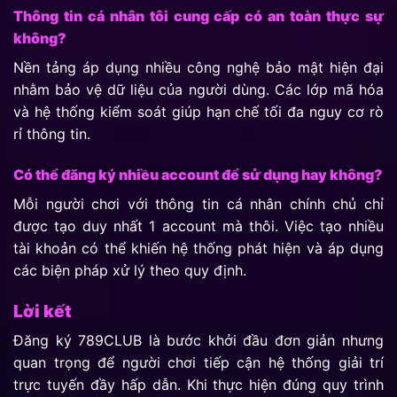
Thông tin cá nhân tôi cung cấp có an toàn thực sự
không?
Nền tảng áp dụng nhiều công nghệ bảo mật hiện đại
nhằm bảo vệ dữ liệu của người dùng. Các lớp mã hóa
và hệ thống kiểm soát giúp hạn chế tối đa nguy cơ rò
rỉ thông tin.
Có thể đăng ký nhiều account để sử dụng hay không?
Mỗi người chơi với thông tin cá nhân chính chủ chỉ
được tạo duy nhất 1 account mà thôi. Việc tạo nhiều
tài khoản có thể khiến hệ thống phát hiện và áp dụng
các biện pháp xử lý theo quy định.
Lời kết
Đăng ký 789CLUB là bước khởi đầu đơn giản nhưng
quan trọng để người chơi tiếp cận hệ thống giải trí
trực tuyến đầy hấp dẫn. Khi thực hiện đúng quy trình