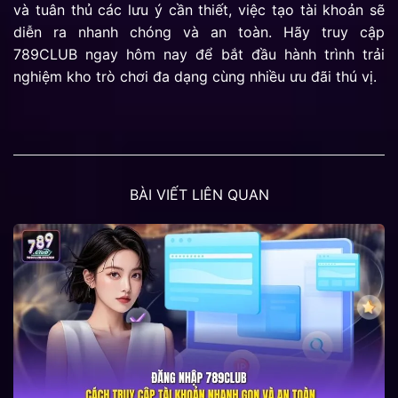
và tuân thủ các lưu ý cần thiết, việc tạo tài khoản sẽ
diễn ra nhanh chóng và an toàn. Hãy truy cập
789CLUB ngay hôm nay để bắt đầu hành trình trải
nghiệm kho trò chơi đa dạng cùng nhiều ưu đãi thú vị.
BÀI VIẾT LIÊN QUAN