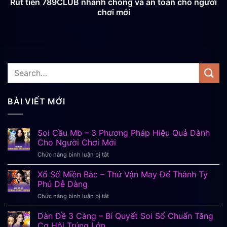
Rút tiền 789CLUB nhanh chóng và an toàn cho người
chơi mới
BÀI VIẾT MỚI
Soi Cầu Mb – 3 Phương Pháp Hiệu Quả Dành
Cho Người Chơi Mới
Chức năng bình luận bị tắt
ở
Soi
Cầu
Xổ Số Miền Bắc – Thử Vận May Để Thành Tỷ
Mb
Phú Dễ Dàng
–
Chức năng bình luận bị tắt
ở
3
Xổ
Phương
Số
Dàn Đề 3 Càng – Bí Quyết Soi Số Chuẩn Tăng
Pháp
Miền
Hiệu
Cơ Hội Trúng Lớn