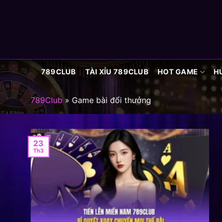
Bỏ
qua
nội
dung
789CLUB
TÀI XỈU 789CLUB
HOT GAME
H
789Club
»
Game bài đổi thưởng
23
Th3