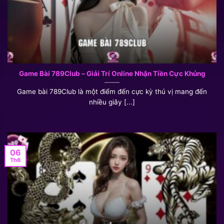
Game Bài 789Club – Giải Trí Online Nhận Tiền Cực Khủng
Game bài 789Club là một điểm đến cực kỳ thú vị mang đến
nhiều giây [...]
06
Th6