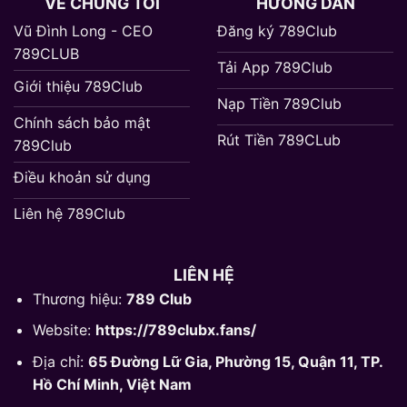
VỀ CHÚNG TÔI
HƯỚNG DẪN
Vũ Đình Long - CEO
Đăng ký 789Club
789CLUB
Tải App 789Club
Giới thiệu 789Club
Nạp Tiền 789Club
Chính sách bảo mật
Rút Tiền 789CLub
789Club
Điều khoản sử dụng
Liên hệ 789Club
LIÊN HỆ
Thương hiệu:
789 Club
Website:
https://789clubx.fans/
Địa chỉ:
65 Đường Lữ Gia, Phường 15, Quận 11, TP.
Hồ Chí Minh, Việt Nam