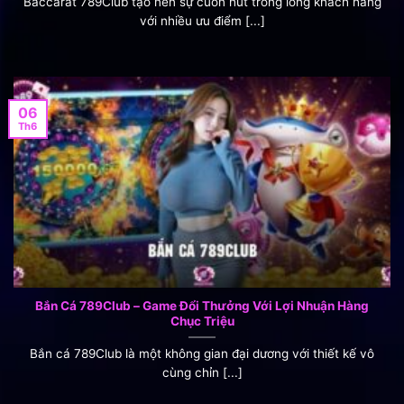
Baccarat 789Club tạo nên sự cuốn hút trong lòng khách hàng
với nhiều ưu điểm [...]
06
Th6
Bắn Cá 789Club – Game Đổi Thưởng Với Lợi Nhuận Hàng
Chục Triệu
Bắn cá 789Club là một không gian đại dương với thiết kế vô
cùng chỉn [...]