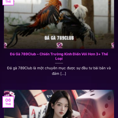
Th6
Đá Gà 789Club – Chiến Trường Kinh Điển Với Hơn 3+ Thể
Loại
Đá gà 789Club là một chuyên mục được sự đầu tư bài bản và
đảm [...]
06
Th6