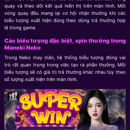
quay và theo dõi kết quả hiển thị trên màn hình. Mỗi
vòng quay đều mang lại cơ hội nhận thưởng khi các
biểu tượng xuất hiện đúng theo dòng trả thưởng hợp
lệ trong game.
Các biểu tượng đặc biệt, spin thưởng trong
Maneki Neko
Trong Neko may mắn, hệ thống biểu tượng đóng vai
trò rất quan trọng trong việc tạo ra phần thưởng. Mỗi
biểu tượng sẽ có giá trị trả thưởng khác nhau tùy theo
số lượng xuất hiện trên màn hình.