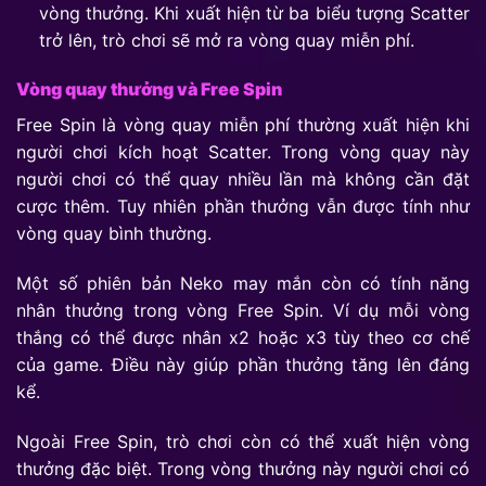
vòng thưởng. Khi xuất hiện từ ba biểu tượng Scatter
trở lên, trò chơi sẽ mở ra vòng quay miễn phí.
Vòng quay thưởng và Free Spin
Free Spin là vòng quay miễn phí thường xuất hiện khi
người chơi kích hoạt Scatter. Trong vòng quay này
người chơi có thể quay nhiều lần mà không cần đặt
cược thêm. Tuy nhiên phần thưởng vẫn được tính như
vòng quay bình thường.
Một số phiên bản Neko may mắn còn có tính năng
nhân thưởng trong vòng Free Spin. Ví dụ mỗi vòng
thắng có thể được nhân x2 hoặc x3 tùy theo cơ chế
của game. Điều này giúp phần thưởng tăng lên đáng
kể.
Ngoài Free Spin, trò chơi còn có thể xuất hiện vòng
thưởng đặc biệt. Trong vòng thưởng này người chơi có