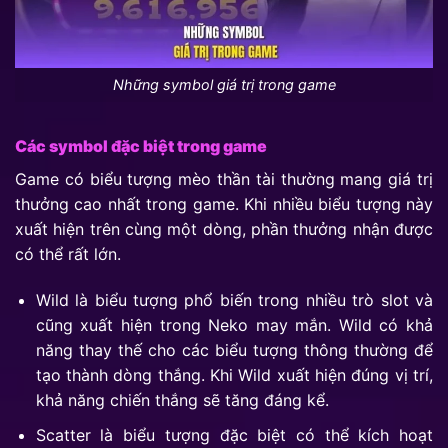
Những symbol giá trị trong game
Các symbol đặc biệt trong game
Game có biểu tượng mèo thần tài thường mang giá trị
thưởng cao nhất trong game. Khi nhiều biểu tượng này
xuất hiện trên cùng một dòng, phần thưởng nhận được
có thể rất lớn.
Wild là biểu tượng phổ biến trong nhiều trò slot và
cũng xuất hiện trong Neko may mắn. Wild có khả
năng thay thế cho các biểu tượng thông thường để
tạo thành dòng thắng. Khi Wild xuất hiện đúng vị trí,
khả năng chiến thắng sẽ tăng đáng kể.
Scatter là biểu tượng đặc biệt có thể kích hoạt