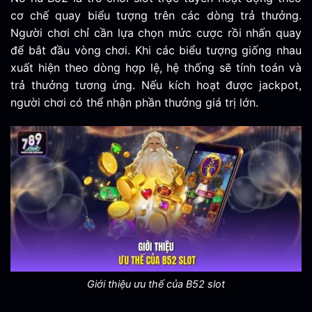
cơ chế quay biểu tượng trên các dòng trả thưởng.
Người chơi chỉ cần lựa chọn mức cược rồi nhấn quay
để bắt đầu vòng chơi. Khi các biểu tượng giống nhau
xuất hiện theo dòng hợp lệ, hệ thống sẽ tính toán và
trả thưởng tương ứng. Nếu kích hoạt được jackpot,
người chơi có thể nhận phần thưởng giá trị lớn.
Giới thiệu ưu thế của B52 slot