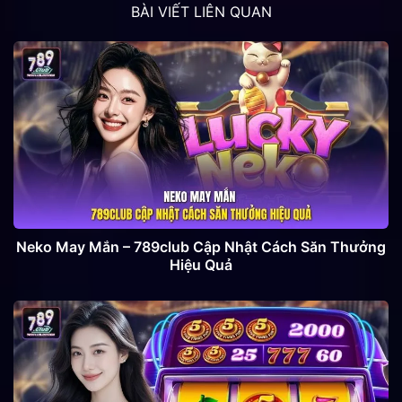
BÀI VIẾT LIÊN QUAN
Neko May Mắn – 789club Cập Nhật Cách Săn Thưởng
Hiệu Quả