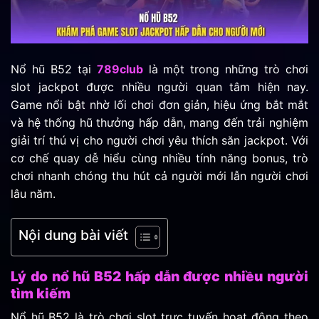
Nổ hũ B52 tại
789club
là một trong những trò chơi
slot jackpot được nhiều người quan tâm hiện nay.
Game nổi bật nhờ lối chơi đơn giản, hiệu ứng bắt mắt
và hệ thống hũ thưởng hấp dẫn, mang đến trải nghiệm
giải trí thú vị cho người chơi yêu thích săn jackpot. Với
cơ chế quay dễ hiểu cùng nhiều tính năng bonus, trò
chơi nhanh chóng thu hút cả người mới lẫn người chơi
lâu năm.
Nội dung bài viết
Lý do nổ hũ B52 hấp dẫn được nhiều người
tìm kiếm
Nổ hũ B52 là trò chơi slot trực tuyến hoạt động theo