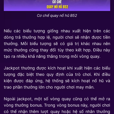
Cơ chế quay nổ hũ B52
Nếu các biểu tượng giống nhau xuất hiện trên các
dòng trả thưởng hợp lệ, người chơi sẽ nhận được tiền
thưởng. Mỗi biểu tượng sẽ có giá trị khác nhau nên
mức thưởng cũng thay đổi tùy theo kết hợp. Điều này
tạo ra nhiều khả năng thắng trong mỗi vòng quay.
Jackpot thường được kích hoạt khi xuất hiện các biểu
tượng đặc biệt theo quy định của trò chơi. Khi điều
kiện được đáp ứng, hệ thống sẽ kích hoạt nổ hũ và
trao phần thưởng lớn cho người chơi may mắn.
Ngoài jackpot, một số vòng quay cũng có thể mở ra
vòng thưởng bonus. Trong vòng bonus này, người chơi
có thể nhận thêm lượt quay hoặc hệ số nhân thưởng