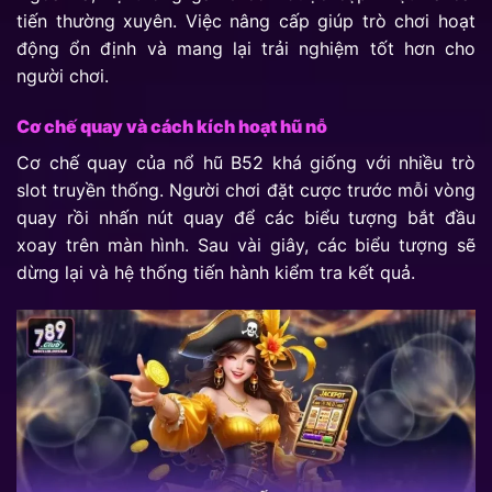
tiến thường xuyên. Việc nâng cấp giúp trò chơi hoạt
động ổn định và mang lại trải nghiệm tốt hơn cho
người chơi.
Cơ chế quay và cách kích hoạt hũ nỗ
Cơ chế quay của nổ hũ B52 khá giống với nhiều trò
slot truyền thống. Người chơi đặt cược trước mỗi vòng
quay rồi nhấn nút quay để các biểu tượng bắt đầu
xoay trên màn hình. Sau vài giây, các biểu tượng sẽ
dừng lại và hệ thống tiến hành kiểm tra kết quả.