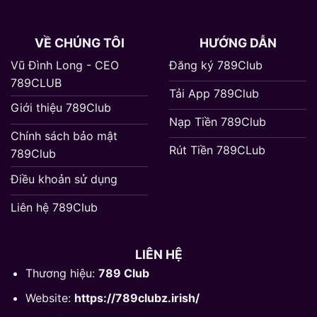
VỀ CHÚNG TÔI
HƯỚNG DẪN
Vũ Đình Long - CEO
Đăng ký 789Club
789CLUB
Tải App 789Club
Giới thiệu 789Club
Nạp Tiền 789Club
Chính sách bảo mật
Rút Tiền 789CLub
789Club
Điều khoản sử dụng
Liên hệ 789Club
LIÊN HỆ
Thương hiệu:
789 Club
Website:
https://789clubz.irish/