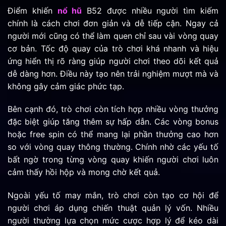
Điểm khiến
nổ hũ
B52 được nhiều người tìm kiếm
chính là cách chơi đơn giản và dễ tiếp cận. Ngay cả
người mới cũng có thể làm quen chỉ sau vài vòng quay
cơ bản. Tốc độ quay của trò chơi khá nhanh và hiệu
ứng hiển thị rõ ràng giúp người chơi theo dõi kết quả
dễ dàng hơn. Điều này tạo nên trải nghiệm mượt mà và
không gây cảm giác phức tạp.
Bên cạnh đó, trò chơi còn tích hợp nhiều vòng thưởng
đặc biệt giúp tăng thêm sự hấp dẫn. Các vòng bonus
hoặc free spin có thể mang lại phần thưởng cao hơn
so với vòng quay thông thường. Chính nhờ các yếu tố
bất ngờ trong từng vòng quay khiến người chơi luôn
cảm thấy hồi hộp và mong chờ kết quả.
Ngoài yếu tố may mắn, trò chơi còn tạo cơ hội để
người chơi áp dụng chiến thuật quản lý vốn. Nhiều
người thường lựa chọn mức cược hợp lý để kéo dài