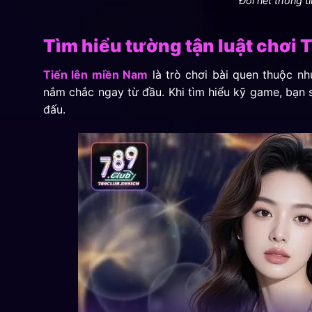
Đôi nét thông t
Tìm hiểu tường tận luật chơi 
Tiến lên miền Nam
là trò chơi bài quen thuộc nh
nắm chắc ngay từ đầu. Khi tìm hiểu kỹ game, bạn s
đấu.