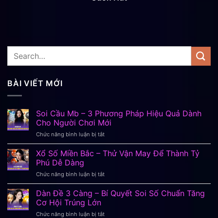
BÀI VIẾT MỚI
Soi Cầu Mb – 3 Phương Pháp Hiệu Quả Dành
Cho Người Chơi Mới
Chức năng bình luận bị tắt
ở
Soi
Cầu
Xổ Số Miền Bắc – Thử Vận May Để Thành Tỷ
Mb
Phú Dễ Dàng
–
Chức năng bình luận bị tắt
ở
3
Xổ
Phương
Số
Dàn Đề 3 Càng – Bí Quyết Soi Số Chuẩn Tăng
Pháp
Miền
Hiệu
Cơ Hội Trúng Lớn
Bắc
Quả
Chức năng bình luận bị tắt
ở
–
Dành