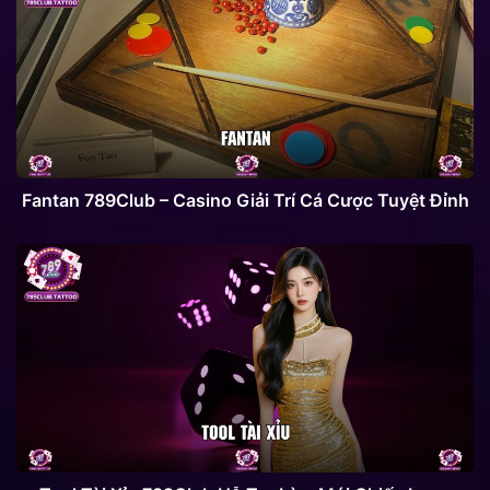
Fantan 789Club – Casino Giải Trí Cá Cược Tuyệt Đỉnh