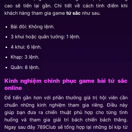
cao sẽ tiến lại gần. Chi tiết về cách tính điểm khi
khách hàng tham gia game
tứ sắc
như sau.
Bài đôi: Không lệnh.
3 khui hoặc quân tướng: 1 lệnh.
4 khui: 6 lệnh.
Khạp: 3 lệnh.
Quằn: 8 lệnh.
Kinh nghiệm chinh phục game bài tứ sắc
online
Để tiến gần hơn với phần thưởng giá trị hội viên cần
chuẩn những kinh nghiệm tham gia riêng. Điều này
giúp bạn đưa ra chiến thuật phù hợp cho từng tình
huống và tham gia giải trí bách chiến bách thắng.
Ngay sau đây 789Club sẽ tổng hợp lại những bí kíp từ