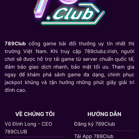
789Club
cổng game bài đổi thưởng uy tín nhất thị
trường Việt Nam. Khi truy cập 789clubz.irish, người
chơi sẽ được hỗ trợ tải game từ server chuẩn quốc tế,
đảm bảo giao dịch nhanh, bảo mật tối ưu. Tham gia
ngay để khám phá sảnh game đa dạng, chinh phục
jackpot khủng và tận hưởng những phút giây giải trí
đỉnh cao.
VỀ CHÚNG TÔI
HƯỚNG DẪN
Vũ Đình Long - CEO
Đăng ký 789Club
789CLUB
Tải App 789Club