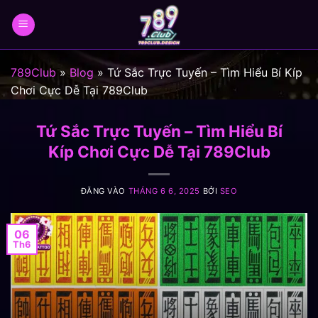
Bỏ
qua
nội
dung
789Club
»
Blog
»
Tứ Sắc Trực Tuyến – Tìm Hiểu Bí Kíp
Chơi Cực Dễ Tại 789Club
Tứ Sắc Trực Tuyến – Tìm Hiểu Bí
Kíp Chơi Cực Dễ Tại 789Club
ĐĂNG VÀO
THÁNG 6 6, 2025
BỞI
SEO
06
Th6