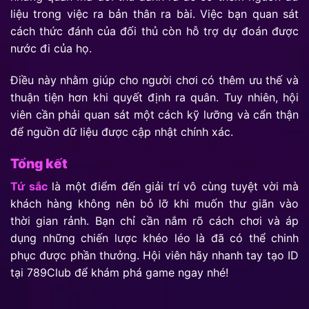
liệu trong việc ra bản thân ra bài. Việc bạn quan sát
cách thức đánh của đối thủ còn hỗ trợ dự đoán được
nước đi của họ.
Điều này nhằm giúp cho người chơi có thêm ưu thế và
thuận tiện hơn khi quyết định ra quân. Tuy nhiên, hội
viên cần phải quan sát một cách kỹ lưỡng và cẩn thận
để nguồn dữ liệu được cập nhật chính xác.
Tổng kết
Tứ sắc
là một điểm đến giải trí vô cùng tuyệt vời mà
khách hàng không nên bỏ lỡ khi muốn thư giãn vào
thời gian rảnh. Bạn chỉ cần nắm rõ cách chơi và áp
dụng những chiến lược khéo léo là đã có thể chinh
phục được phần thưởng. Hội viên hãy nhanh tay tạo ID
tại 789Club để khám phá game ngay nhé!