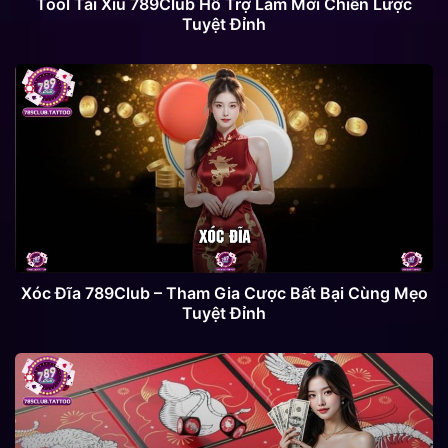
Tool Tài Xỉu 789Club Hỗ Trợ Làm Mới Chiến Lược
Tuyệt Đỉnh
Xóc Đĩa 789Club – Tham Gia Cược Bất Bại Cùng Mẹo
Tuyệt Đỉnh