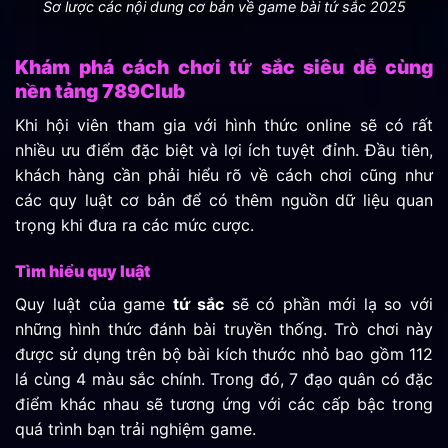
Sơ lược các nội dung cơ bản về game bài tứ sắc 2025
Khám phá cách chơi tứ sắc siêu dễ cùng
nền tảng 789Club
Khi hội viên tham gia với hình thức online sẽ có rất
nhiều ưu điểm đặc biệt và lợi ích tuyệt đỉnh. Đầu tiên,
khách hàng cần phải hiểu rõ về cách chơi cũng như
các quy luật cơ bản để có thêm nguồn dữ liệu quan
trọng khi đưa ra các mức cược.
Tìm hiểu quy luật
Quy luật của game
tứ sắc
sẽ có phần mới lạ so với
những hình thức đánh bài truyền thống. Trò chơi này
được sử dụng trên bộ bài kích thước nhỏ bao gồm 112
lá cùng 4 màu sắc chính. Trong đó, 7 đạo quân có đặc
điểm khác nhau sẽ tương ứng với các cấp bậc trong
quá trình bạn trải nghiệm game.