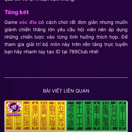
Tổng kết
Game
xóc đĩa
có cách chơi rất đơn giản nhưng muốn
giành chiến thắng lớn yêu cầu hội viên nên áp dụng
những chiến lược vào từng tình huống thích hợp. Để
tham gia giải trí bộ môn này trên nền tảng trực tuyến
bạn hãy nhanh tay tạo ID tại 789Club nhé!
BÀI VIẾT LIÊN QUAN