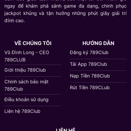
ngay để khám phá sảnh game đa dạng, chinh phục
jackpot khủng và tận hưởng những phút giây giải trí
đỉnh cao.
VỀ CHÚNG TÔI
HƯỚNG DẪN
Vũ Đình Long - CEO
Đăng ký 789Club
789CLUB
Tải App 789Club
Giới thiệu 789Club
Nạp Tiền 789Club
Chính sách bảo mật
Rút Tiền 789CLub
789Club
Điều khoản sử dụng
Liên hệ 789Club
LIÊN HỆ