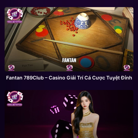
Fantan 789Club – Casino Giải Trí Cá Cược Tuyệt Đỉnh